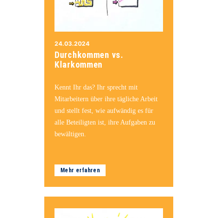
24.03.2024
Durchkommen vs.
Klarkommen
Kennt Ihr das? Ihr sprecht mit
Mitarbeitern über ihre tägliche Arbeit
und stellt fest, wie aufwändig es für
alle Beteiligten ist, ihre Aufgaben zu
bewältigen.
Mehr erfahren