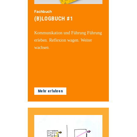
Fachbuch
(B)LOGBUCH #1
Kommunikation und Führung Führung
erleben. Reflexion wagen. Weiter
wachsen.
Mehr erfahren