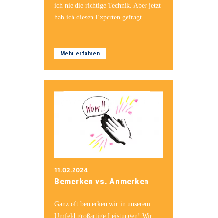
ich nie die richtige Technik. Aber jetzt
hab ich diesen Experten gefragt...
Mehr erfahren
11.02.2024
Bemerken vs. Anmerken
Ganz oft bemerken wir in unserem
Umfeld großartige Leistungen! Wir