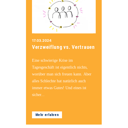
17.03.2024
Verzweiflung vs. Vertrauen
Eine schwierige Krise im
Tagesgeschäft ist eigentlich nichts,
worüber man sich freuen kann. Aber
alles Schlechte hat natürlich auch
immer etwas Gutes! Und eines ist
sicher...
Mehr erfahren