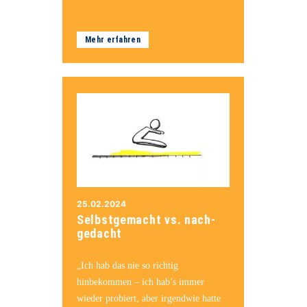
Mehr erfahren
25.02.2024
Selbstgemacht vs. nach-
gedacht
„Ich hab das nie so richtig
hinbekommen – ich hab’s immer
wieder probiert, aber irgendwie hatte