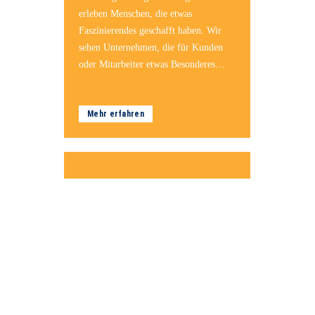
erleben Menschen, die etwas
Faszinierendes geschafft haben. Wir
sehen Unternehmen, die für Kunden
oder Mitarbeiter etwas Besonderes
erreichen.
Mehr erfahren
04.02.2024
Meckern vs. Machen
So geht es uns doch allen manchmal:
Wir sind von dem, was andere über
unseren Kopf hinweg entscheiden,
genervt, enttäuscht, frustriert!