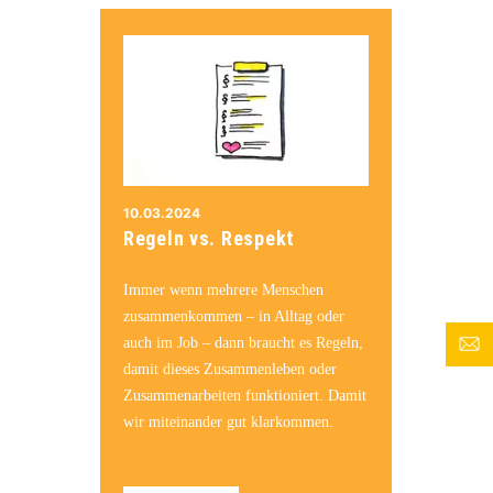
10.03.2024
Regeln vs. Respekt
Immer wenn mehrere Menschen
zusammenkommen – in Alltag oder
auch im Job – dann braucht es Regeln,
damit dieses Zusammenleben oder
Zusammenarbeiten funktioniert. Damit
wir miteinander gut klarkommen.