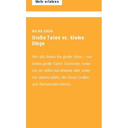
Mehr erfahren
03.03.2024
Große Taten vs. kleine
Dinge
Wir alle lieben die große Show – wir
lieben große Taten! Entweder, wenn
wir sie selbst tun können oder wenn
wir andere sehen, die etwas Großes
und Bedeutendes leisten...