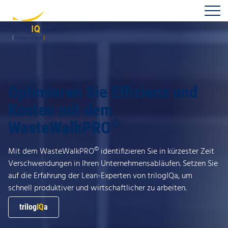
Zum Inhalt springen
PROZESSOPTIMIERUNG
Optimieren Sie Effizienz und
Kosten mit dem
©
WasteWalkPRO
©
Mit dem WasteWalkPRO
identifizieren Sie in kürzester Zeit
Verschwendungen in Ihren Unternehmensabläufen. Setzen Sie
auf die Erfahrung der Lean-Experten von trilogIQa, um
schnell produktiver und wirtschaftlicher zu arbeiten.
trilog
IQ
a