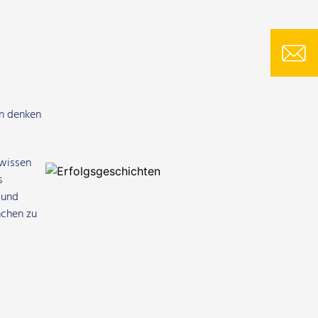
rn denken
swissen
s
 und
nchen zu