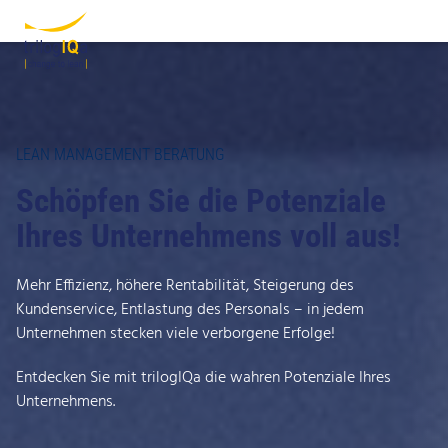
Zum Inhalt springen
LEAN MANAGEMENT BERATUNG
Schöpfen Sie die Potenziale
Ihres Unternehmens voll aus!
Mehr Effizienz, höhere Rentabilität, Steigerung des
Kundenservice, Entlastung des Personals – in jedem
Unternehmen stecken viele verborgene Erfolge!
Entdecken Sie mit trilogIQa die wahren Potenziale Ihres
Unternehmens.