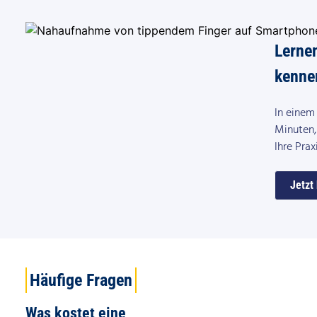
Lerne
kennen
In einem
Minuten
Ihre Prax
Jetzt
Häufige Fragen
Was kostet eine