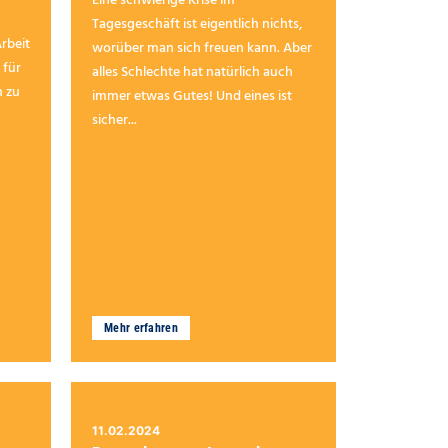
Eine schwierige Krise im
Tagesgeschäft ist eigentlich nichts,
Arbeit
worüber man sich freuen kann. Aber
 für
alles Schlechte hat natürlich auch
n zu
immer etwas Gutes! Und eines ist
sicher...
Mehr erfahren
11.02.2024