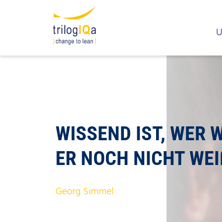
Zum Inhalt springen
U
WISSEND IST, WER W
ER NOCH NICHT WEI
Georg Simmel