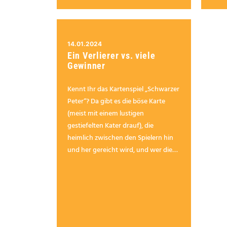
14.01.2024
Ein Verlierer vs. viele
Gewinner
Kennt Ihr das Kartenspiel „Schwarzer
Peter“? Da gibt es die böse Karte
(meist mit einem lustigen
gestiefelten Kater drauf), die
heimlich zwischen den Spielern hin
und her gereicht wird, und wer die
am Ende noch in der Hand hält, hat
verloren. Eigentlich ein lustiges Spiel
– außer man hat den Schwarzen
Peter…