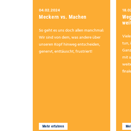
04.02.2024
18.0
Meckern vs. Machen
Weg
wei
So geht es uns doch allen manchmal:
Viel
Wir sind von dem, was andere über
tun, 
unseren Kopf hinweg entscheiden,
Ganz
genervt, enttäuscht, frustriert!
mit 
weit
final
Mehr erfahren
Meh