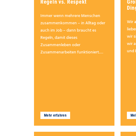
Regeln vs. Respekt
Gro
Din
Immer wenn mehrere Menschen
Wir a
zusammenkommen – in Alltag oder
lieb
auch im Job – dann braucht es
wir 
Regeln, damit dieses
wir 
Zusammenleben oder
und 
Zusammenarbeiten funktioniert.
Damit wir miteinander gut
klarkommen.
Mehr erfahren
Meh