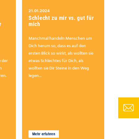
21.01.2024
Schlecht zu mir vs. gut für
r
mich
Manchmal handeln Menschen um
Dich herum so, dass es auf den
ersten Blick so wirkt, als wollten sie
e der
etwas Schlechtes für Dich, als
n
wollten sie Dir Steine in den Weg
ren.
legen...
Mehr erfahren