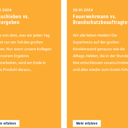
2.2024
28.01.2024
schieben vs.
Feuerwehrmann vs.
tergeben
Brandschutzbeauftragte
es von dem, was wir jeden Tag
Wir alle lieben Helden! Die
ist nur ein Teil des großen
Superheros auf der großen
en. Nur wenn unsere Kollegen
Kinoleinwand genauso wie die
unserem Ergebnis
Alltags-Helden, die in der Stund
erarbeiten, wird am Ende in
Not entschlossen voranschreite
es Produkt daraus...
und alles wieder zum Guten füh
r erfahren
Mehr erfahren