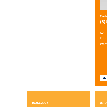
Fach
(B)
Komm
Führ
Weit
Search for:
Meh
10.03.2024
03.0