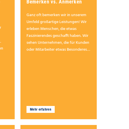
-
Bemerken vs. Anmerken
Ganz oft bemerken wir in unserem
Umfeld großartige Leistungen! Wir
r
erleben Menschen, die etwas
Faszinierendes geschafft haben. Wir
.
sehen Unternehmen, die für Kunden
en
oder Mitarbeiter etwas Besonderes
erreichen.
Mehr erfahren