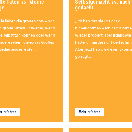
ße Taten vs. kleine
Selbstgemacht vs. nach
ge
gedacht
lle lieben die große Show – wir
„Ich hab das nie so richtig
en große Taten! Entweder, wenn
hinbekommen – ich hab’s imme
sie selbst tun können oder wenn
wieder probiert, aber irgendwie
andere sehen, die etwas Großes
hatte ich nie die richtige Technik
Bedeutendes leisten...
Aber jetzt hab ich diesen Expert
gefragt...
r erfahren
Mehr erfahren