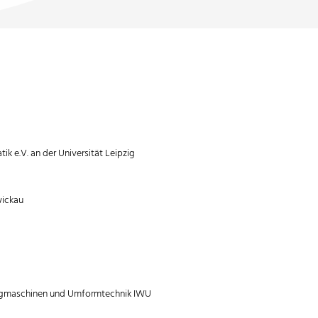
ik e.V. an der Universität Leipzig
wickau
eugmaschinen und Umformtechnik IWU