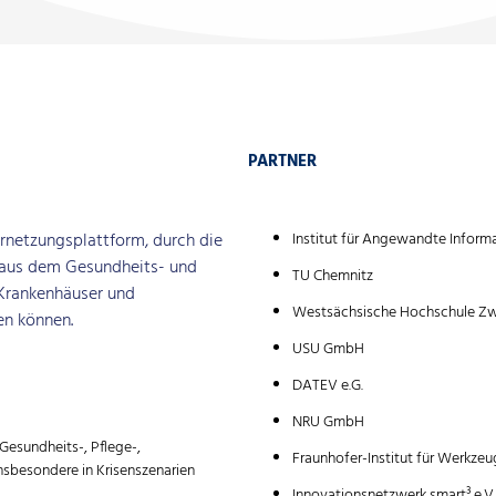
PARTNER
ernetzungsplattform, durch die
Institut für Angewandte Informat
 aus dem Gesundheits- und
TU Chemnitz
 Krankenhäuser und
Westsächsische Hochschule Z
en können.
USU GmbH
DATEV e.G.
NRU GmbH
 Gesundheits-, Pflege-,
Fraunhofer-Institut für Werkz
sbesondere in Krisenszenarien
Innovationsnetzwerk smart³ e.V.