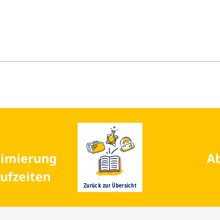
timierung
Ab
ufzeiten
Zurück zur Übersicht