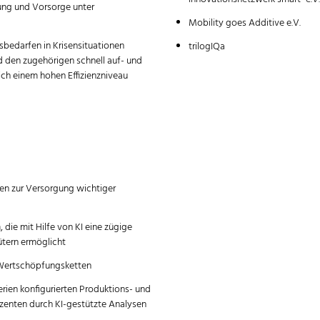
gung und Vorsorge unter
Mobility goes Additive e.V.
sbedarfen in Krisensituationen
trilogIQa
d den zugehörigen schnell auf- und
ch einem hohen Effizienzniveau
ten zur Versorgung wichtiger
die mit Hilfe von KI eine zügige
ütern ermöglicht
 Wertschöpfungsketten
erien konfigurierten Produktions- und
uzenten durch KI-gestützte Analysen