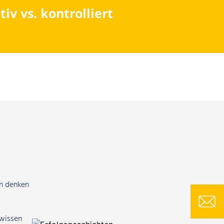
tiv vs. kontrolliert
rn denken
swissen